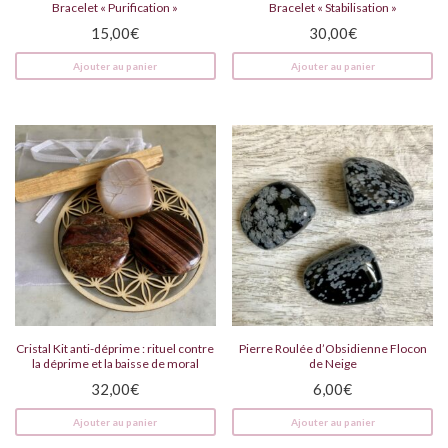
Bracelet « Purification »
Bracelet « Stabilisation »
15,00
€
30,00
€
Ajouter au panier
Ajouter au panier
Cristal Kit anti-déprime : rituel contre
Pierre Roulée d’Obsidienne Flocon
la déprime et la baisse de moral
de Neige
32,00
€
6,00
€
Ajouter au panier
Ajouter au panier