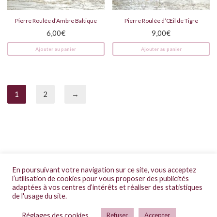
Pierre Roulée d’Ambre Baltique
Pierre Roulée d’Œil de Tigre
6,00
€
9,00
€
Ajouter au panier
Ajouter au panier
1
2
→
CGV
En poursuivant votre navigation sur ce site, vous acceptez
Mentions légales
l’utilisation de cookies pour vous proposer des publicités
adaptées à vos centres d’intérêts et réaliser des statistiques
FAQs
de l'usage du site.
Réglages des cookies
Politique de confidentialité
Refuser
Accepter