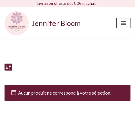
Livraison offerte dès 80€ d’achat !
Jennifer Bloom
Aller
au
contenu
Aucun produit ne correspond à votre sélection.