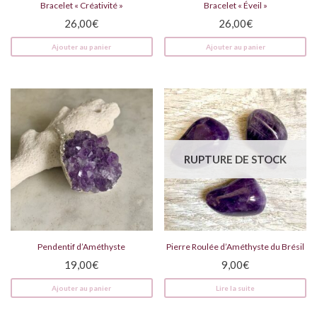
Bracelet « Créativité »
Bracelet « Éveil »
26,00
€
26,00
€
Ajouter au panier
Ajouter au panier
RUPTURE DE STOCK
Pendentif d’Améthyste
Pierre Roulée d’Améthyste du Brésil
19,00
€
9,00
€
Ajouter au panier
Lire la suite