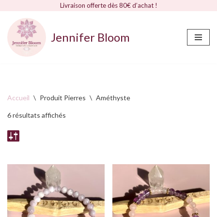
Livraison offerte dès 80€ d’achat !
Jennifer Bloom
Aller
au
contenu
Accueil
\
Produit Pierres
\
Améthyste
6 résultats affichés