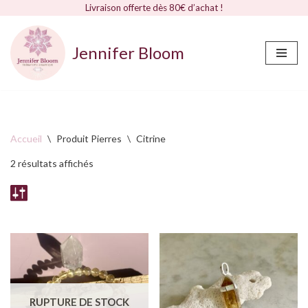
Livraison offerte dès 80€ d’achat !
Jennifer Bloom
Aller
au
contenu
Accueil
\
Produit Pierres
\
Citrine
2 résultats affichés
RUPTURE DE STOCK