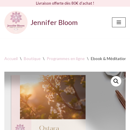
Livraison offerte dès 80€ d’achat !
Jennifer Bloom
Aller
au
contenu
Accueil
\
Boutique
\
Programmes en ligne
\
Ebook & Méditation :