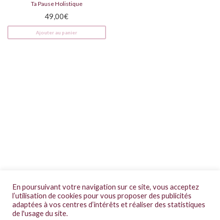
Ta Pause Holistique
49,00
€
Ajouter au panier
CGV
En poursuivant votre navigation sur ce site, vous acceptez
Mentions légales
l’utilisation de cookies pour vous proposer des publicités
adaptées à vos centres d’intérêts et réaliser des statistiques
FAQs
de l'usage du site.