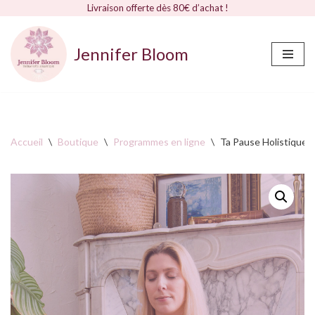
Livraison offerte dès 80€ d’achat !
Jennifer Bloom
Aller
au
contenu
Accueil
\
Boutique
\
Programmes en ligne
\
Ta Pause Holistique